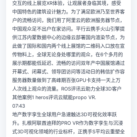
交互的线上展览XR体验，让观展者身临其境，感受
中国特色的建筑设计魅力。为了满足欧洲乃至世界客
户的流畅访问，我们用了阿里云的欧洲服务器节点，
中国观众足不出户在家访问。平行云携手火山引擎提
供江苏内蒙数据中心的边缘云部署国内渲染节点，为
此做了国际和国内两个线上展馆的二维码入口放在宣
传物料上，全球无论身处哪里的观众，在6个多月的
展示期都能低延迟、流畅的访问双年产中国展馆通过
开幕式、闭幕式、领导团访问等活动日的韩信扩作容
服务器数量做到了高峰期百张GPU卡支持一天上万
人次线上观众的流量。ROS评讯云助力全球3D客户
其他案例1 heros评讯云赋能propo VR.
07:43
地产数字孪生全球用户急速触达3D可视化效率跃
升。扎根阿联酋迪拜的PRO VR作为数字孪生与沉浸
式3D可视化领域的行业标杆，正携手S平均云重塑全