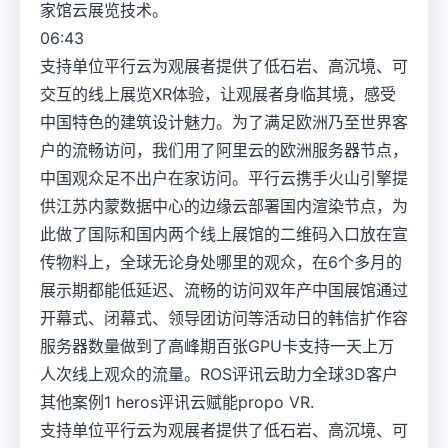
家馆云展览技术。
06:43
支持单位平行云为观展者提供了低石岩、高沉境、可
交互的线上展览XR体验，让观展者身临其境，感受
中国特色的建筑设计魅力。为了满足欧洲乃至世界客
户的流畅访问，我们用了阿里云的欧洲服务器节点，
中国观众足不出户在家访问。平行云携手火山引擎提
供江苏内蒙数据中心的边缘云部署国内渲染节点，为
此做了国际和国内两个线上展馆的二维码入口放在宣
传物料上，全球无论身处哪里的观众，在6个多月的
展示期都能低延迟、流畅的访问双年产中国展馆通过
开幕式、闭幕式、领导团访问等活动日的韩信扩作容
服务器数量做到了高峰期百张GPU卡支持一天上万
人次线上观众的流量。ROS评讯云助力全球3D客户
其他案例1 heros评讯云赋能propo VR.
支持单位平行云为观展者提供了低石岩、高沉境、可