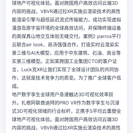
球地产可视化体验。面对跨国用户高效访问云端3D
内容的挑战，VBVR通过拉XR实施云渲染技术的高性
能渲染引擎与超低延迟流式传输能力，成功实现虚拟
漫游及原宇宙环境的全球高效访问，并保障终端设备
的高保真山地交互体验无缝交付。案例2 parros平行
云联合air look、商汤强强合作，打造实时云渲染实
景三维与AI大模型，应用于中东建筑、石油、商业等
实景三维模型。正如某跨国工业集团CTO的客户证
言，Luck克XR让我们实现了全球设计团队的共同协
作，这就是技术竞争力的质变。为了推广全球客户低
成。
地产数字孪生全球用户急速触达3D可视化效率跃
升。扎根阿联酋迪拜的PRO VR作为数字孪生与沉浸
式3D可视化领域的行业标杆，正携手S平均云重塑全
球地产可视化体验。面对跨国用户高效访问云端3D
内容的挑战，VBVR通过拉XR实施云渲染技术的高性